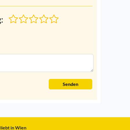
:
Senden
liebt in Wien