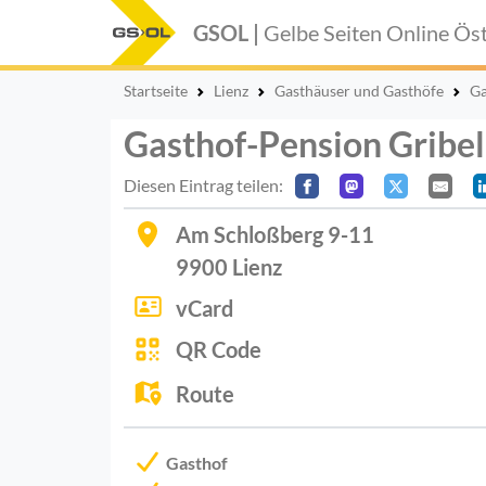
GSOL |
Gelbe Seiten Online
Öst
Startseite
Lienz
Gasthäuser und Gasthöfe
Ga
Gasthof-Pension Gribel
Diesen Eintrag teilen:
Am Schloßberg 9-11
9900
Lienz
vCard
QR Code
Route
Gasthof