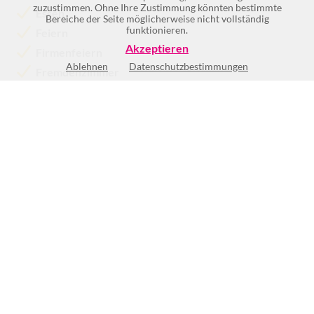
zuzustimmen. Ohne Ihre Zustimmung könnten bestimmte
Essen
Bereiche der Seite möglicherweise nicht vollständig
funktionieren.
Feiern
Akzeptieren
Firmenfeiern
Ablehnen
Datenschutzbestimmungen
Fremdenzimmer
Gästezimmer
Mehr >>
Mo
7:00-23:00
Di
7:00-23:00
Mi
7:00-23:00
Do
Geschlossen
Fr
7:00-23:00
Sa
7:00-23:00
So
7:00-23:00
Der Betrieb ist ganzjährig geöffnet.