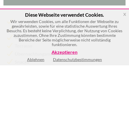
x
Diese Webseite verwendet Cookies.
Nationale Küche
Wir verwenden Cookies, um alle Funktionen der Webseite zu
gewährleisten, sowie für eine statistische Auswertung Ihres
Regionale Küche
Besuchs. Es besteht keine Verplichtung, der Nutzung von Cookies
zuzustimmen. Ohne Ihre Zustimmung könnten bestimmte
Mittagsmenü
Bereiche der Seite möglicherweise nicht vollständig
funktionieren.
Terrasse
Akzeptieren
Übernachtungsmöglichkeit
Ablehnen
Datenschutzbestimmungen
Snacks
Mehr >>
Mo
7:00-22:00
Di
7:00-22:00
Mi
7:00-22:00
Do
7:00-22:00
Fr
7:00-22:00
Sa
7:00-22:00