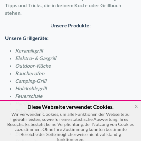
Tipps und Tricks, die in keinem Koch- oder Grillbuch
stehen.
Unsere Produkte:
Unsere Grillgeräte:
Keramikgrill
Elektro- & Gasgrill
Outdoor-Küche
Raucherofen
Camping-Grill
Holzkohlegrill
Feuerschale
Paella
x
Diese Webseite verwendet Cookies.
Plancha-Grill
Wir verwenden Cookies, um alle Funktionen der Webseite zu
Pizzaofen
gewährleisten, sowie für eine statistische Auswertung Ihres
Besuchs. Es besteht keine Verplichtung, der Nutzung von Cookies
Raclette-Grill
zuzustimmen. Ohne Ihre Zustimmung könnten bestimmte
Beefer Oberhitzegrill
Bereiche der Seite möglicherweise nicht vollständig
funktionieren.