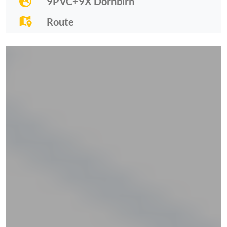
9PVC+9X Dornbirn
Route