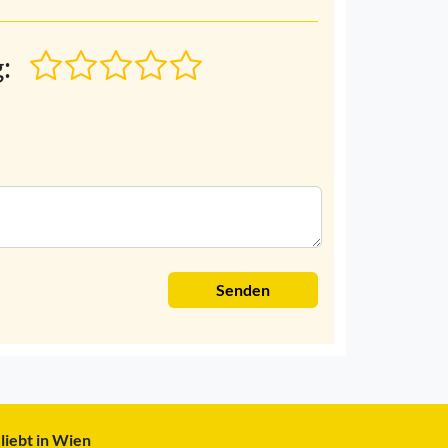
:
Senden
liebt in Wien