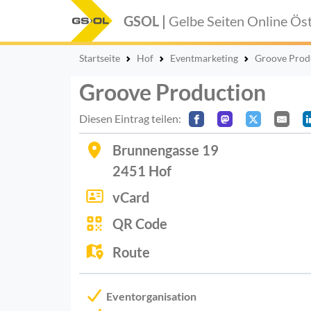
GSOL |
Gelbe Seiten Online
Öst
Startseite
Hof
Eventmarketing
Groove Prod
Groove Production
Diesen Eintrag teilen:
Brunnengasse 19
2451
Hof
vCard
QR Code
Route
Eventorganisation