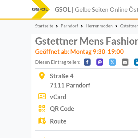
GSOL |
Gelbe Seiten Online
Öst
Startseite
Parndorf
Herrenmoden
Gstettne
Gstettner Mens Fashio
Geöffnet ab: Montag 9:30-19:00
Diesen Eintrag teilen:
Straße 4
7111
Parndorf
vCard
QR Code
Route