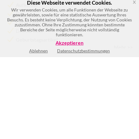
x
Diese Webseite verwendet Cookies.
Aufkleber
Wir verwenden Cookies, um alle Funktionen der Webseite zu
Bar
gewährleisten, sowie für eine statistische Auswertung Ihres
Besuchs. Es besteht keine Verplichtung, der Nutzung von Cookies
Corporate Design
zuzustimmen. Ohne Ihre Zustimmung könnten bestimmte
Bereiche der Seite möglicherweise nicht vollständig
Dekoartikel
funktionieren.
Geburtstagsartikel
Akzeptieren
Mehr >>
Ablehnen
Datenschutzbestimmungen
Keine Öffnungszeiten vorhanden
BEWERTUNG SCHREIBEN