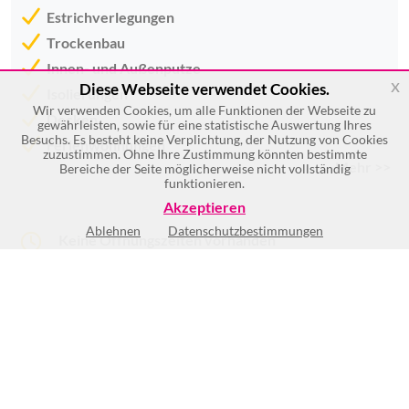
Estrichverlegungen
Trockenbau
Innen- und Außenputze
x
Diese Webseite verwendet Cookies.
Isolierungen
Wir verwenden Cookies, um alle Funktionen der Webseite zu
Decken
gewährleisten, sowie für eine statistische Auswertung Ihres
Besuchs. Es besteht keine Verplichtung, der Nutzung von Cookies
Ferienwohnungen
zuzustimmen. Ohne Ihre Zustimmung könnten bestimmte
Mehr >>
Bereiche der Seite möglicherweise nicht vollständig
funktionieren.
Akzeptieren
Ablehnen
Datenschutzbestimmungen
Keine Öffnungszeiten vorhanden
(2)
BEWERTUNG SCHREIBEN