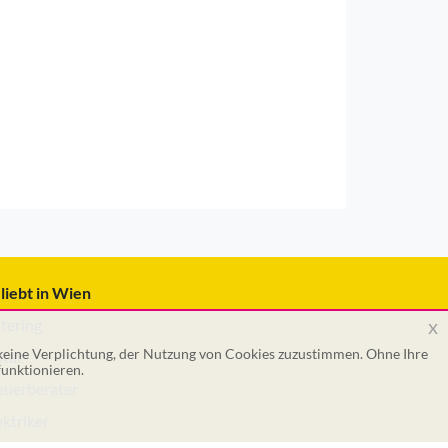
liebt in Wien
x
tering
 keine Verplichtung, der Nutzung von Cookies zuzustimmen. Ohne Ihre
tar
unktionieren.
euerberater
ektriker