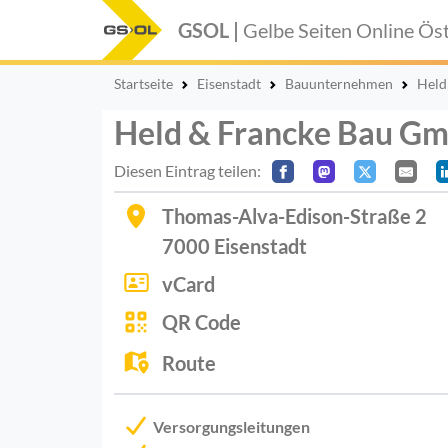
GSOL |
Gelbe Seiten Online
Öst
Startseite
Eisenstadt
Bauunternehmen
Held
Held & Francke Bau G
Diesen Eintrag teilen:
Thomas-Alva-Edison-Straße 2
7000
Eisenstadt
vCard
QR Code
Route
Versorgungsleitungen