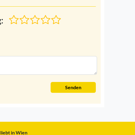
:
Senden
liebt in Wien