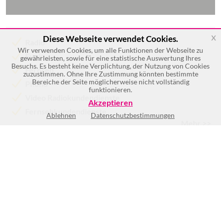
x
Diese Webseite verwendet Cookies.
Radio
Wir verwenden Cookies, um alle Funktionen der Webseite zu
Funk
gewährleisten, sowie für eine statistische Auswertung Ihres
Besuchs. Es besteht keine Verplichtung, der Nutzung von Cookies
Fernseh
zuzustimmen. Ohne Ihre Zustimmung könnten bestimmte
Bereiche der Seite möglicherweise nicht vollständig
Phono
funktionieren.
Video Radiokundendienste
Akzeptieren
Fernsehkundendienste
Ablehnen
Datenschutzbestimmungen
Mehr >>
Keine Öffnungszeiten vorhanden