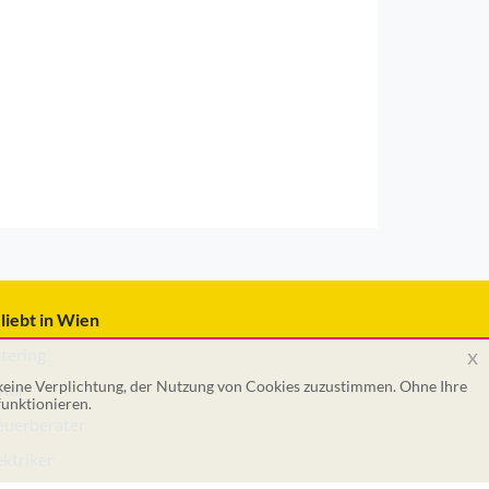
liebt in Wien
x
tering
 keine Verplichtung, der Nutzung von Cookies zuzustimmen. Ohne Ihre
tar
unktionieren.
euerberater
ektriker