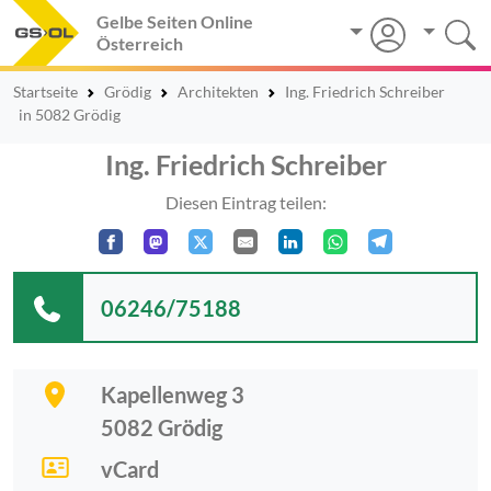
Gelbe Seiten Online
Österreich
Startseite
Grödig
Architekten
Ing. Friedrich Schreiber
in 5082 Grödig
Ing. Friedrich Schreiber
Diesen Eintrag teilen:
06246/75188
Kapellenweg 3
5082
Grödig
vCard