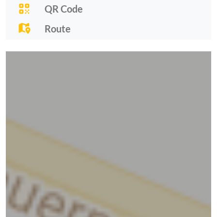
QR Code
Route