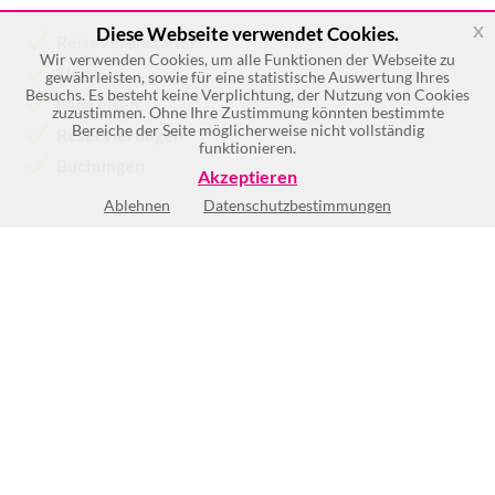
x
Diese Webseite verwendet Cookies.
Reiseveranstalter
Wir verwenden Cookies, um alle Funktionen der Webseite zu
Flüge
gewährleisten, sowie für eine statistische Auswertung Ihres
Besuchs. Es besteht keine Verplichtung, der Nutzung von Cookies
Flugreisen
zuzustimmen. Ohne Ihre Zustimmung könnten bestimmte
Bereiche der Seite möglicherweise nicht vollständig
Reservierungen
funktionieren.
Buchungen
Akzeptieren
Ablehnen
Datenschutzbestimmungen
Mo
8:00-18:00
Di
8:00-18:00
Mi
8:00-18:00
Do
8:00-18:00
Fr
8:00-18:00
Sa
Geschlossen
So
Geschlossen