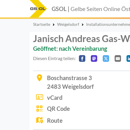
GSOL |
Gelbe Seiten Online
Öst
Startseite
Weigelsdorf
Installationsunternehm
Janisch Andreas Gas-W
Geöffnet: nach Vereinbarung
Diesen Eintrag teilen:
Boschanstrasse 3
2483
Weigelsdorf
vCard
QR Code
Route