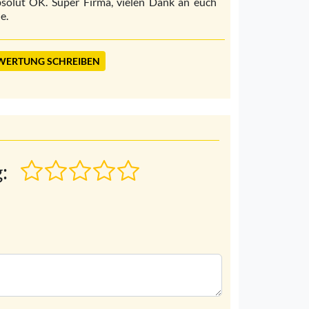
solut OK. Super Firma, vielen Dank an euch
le.
WERTUNG SCHREIBEN
: