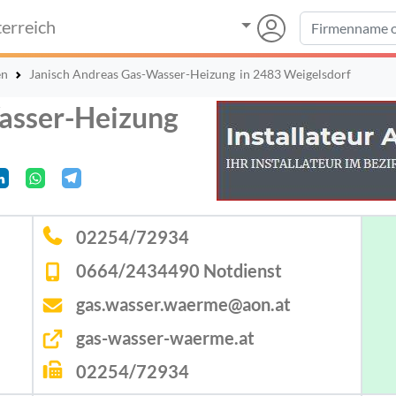
erreich
en
Janisch Andreas Gas-Wasser-Heizung
in 2483 Weigelsdorf
asser-Heizung
02254/72934
0664/2434490 Notdienst
gas.wasser.waerme@aon.at
gas-wasser-waerme.at
02254/72934