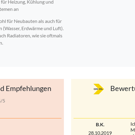
für Heizung, Kühlung und
stemen an
l für Neubauten als auch für
n (Wasser, Erdwärme und Luft).
h Radiatoren, wie sie oftmals
n.
d Empfehlungen
Bewert
5/5
Ic
B.K.
M
28.10.2019