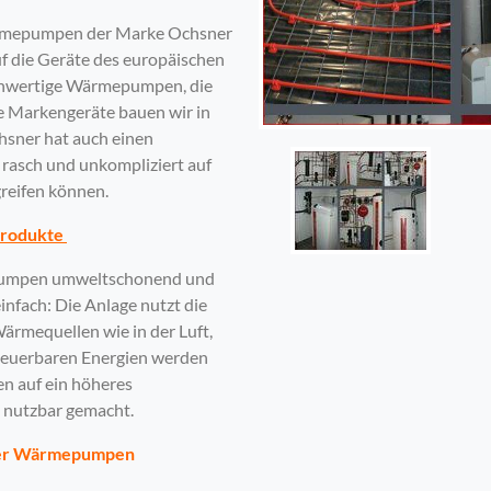
 Wärmepumpen der Marke Ochsner
auf die Geräte des europäischen
ochwertige Wärmepumpen, die
e Markengeräte bauen wir in
chsner hat auch einen
rasch und unkompliziert auf
greifen können.
 Produkte
mepumpen umweltschonend und
infach: Die Anlage nutzt die
rmequellen wie in der Luft,
rneuerbaren Energien werden
en auf ein höheres
 nutzbar gemacht.
ner Wärmepumpen