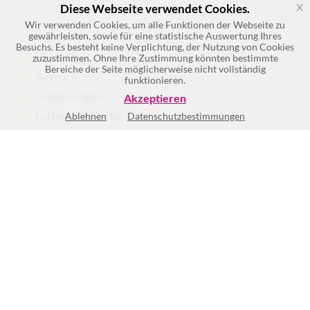
x
Diese Webseite verwendet Cookies.
Wir verwenden Cookies, um alle Funktionen der Webseite zu
gewährleisten, sowie für eine statistische Auswertung Ihres
Maler
Besuchs. Es besteht keine Verplichtung, der Nutzung von Cookies
Malerei
zuzustimmen. Ohne Ihre Zustimmung könnten bestimmte
Bereiche der Seite möglicherweise nicht vollständig
Anstrich
funktionieren.
Lackierungen
Akzeptieren
Farben und Lacke
Ablehnen
Datenschutzbestimmungen
Mo
7:00-19:00
Di
7:00-19:00
Mi
7:00-19:00
Do
7:00-19:00
Fr
7:00-19:00
Sa
nach Vereinbarung
So
nach Vereinbarung