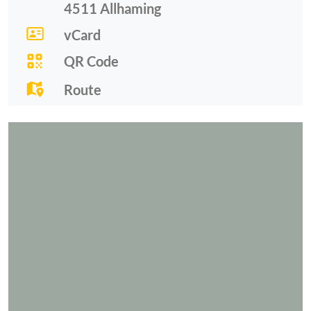
4511
Allhaming
vCard
QR Code
Route