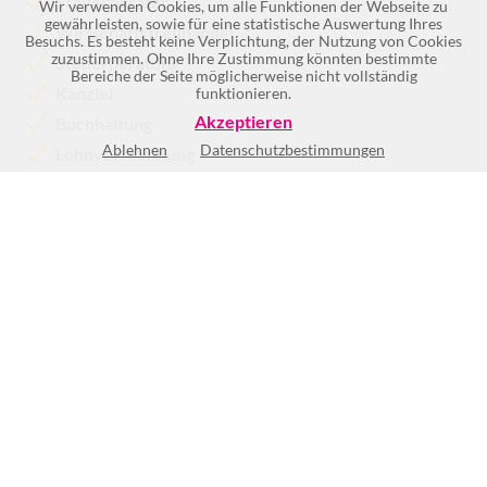
Steuerberater
Wir verwenden Cookies, um alle Funktionen der Webseite zu
gewährleisten, sowie für eine statistische Auswertung Ihres
Wirtschaftstreuhänder
Besuchs. Es besteht keine Verplichtung, der Nutzung von Cookies
zuzustimmen. Ohne Ihre Zustimmung könnten bestimmte
Steuerberatung
Bereiche der Seite möglicherweise nicht vollständig
Kanzlei
funktionieren.
Akzeptieren
Buchhaltung
Ablehnen
Datenschutzbestimmungen
Lohnverrechnung
Mehr >>
Mo
8:00-12:00
und
13:00-17:00
Di
8:00-12:00
und
13:00-17:00
Mi
8:00-12:00
und
13:00-17:00
Do
8:00-12:00
und
13:00-17:00
Fr
8:00-12:00
und
13:00-17:00
Sa
Geschlossen
So
Geschlossen