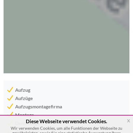
Aufzug
Aufzüge
Aufzugsmontagefirma
Montage
x
Diese Webseite verwendet Cookies.
Demontage
Wir verwenden Cookies, um alle Funktionen der Webseite zu
Wartungen
gewährleisten, sowie für eine statistische Auswertung Ihres