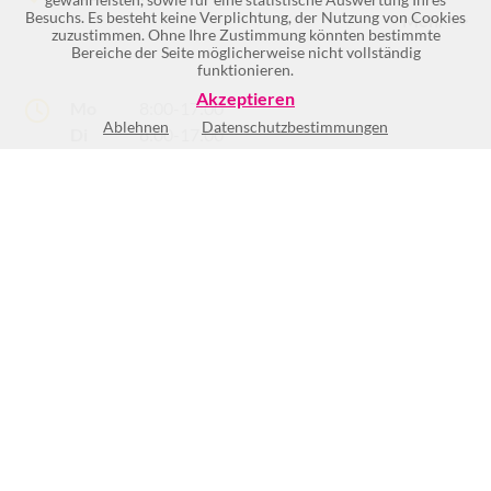
Besuchs. Es besteht keine Verplichtung, der Nutzung von Cookies
Mehr >>
zuzustimmen. Ohne Ihre Zustimmung könnten bestimmte
Bereiche der Seite möglicherweise nicht vollständig
funktionieren.
Akzeptieren
Mo
8:00-17:00
Ablehnen
Datenschutzbestimmungen
Di
8:00-17:00
Mi
8:00-17:00
Do
8:00-17:00
Fr
8:00-13:00
Sa
Geschlossen
So
Geschlossen