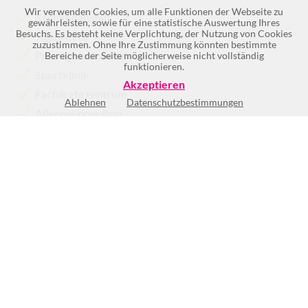
Wir verwenden Cookies, um alle Funktionen der Webseite zu
Krankenanstalt
gewährleisten, sowie für eine statistische Auswertung Ihres
Besuchs. Es besteht keine Verplichtung, der Nutzung von Cookies
Tagesklinik
zuzustimmen. Ohne Ihre Zustimmung könnten bestimmte
Praxisgemeinschaft
Bereiche der Seite möglicherweise nicht vollständig
funktionieren.
Sportklinik
Akzeptieren
Fachärztezentrum
Ablehnen
Datenschutzbestimmungen
Allgemeinmedizin
Mehr >>
Mo
07:30-12:30
Di
07:30-12:30
und
15:00-17:00
Mi
07:30-11:30
Do
07:30-11:30
und
17:00-19:00
Fr
07:30-11:30
Sa
07:30-10:30
So
Geschlossen