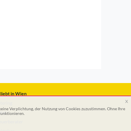
liebt in Wien
x
tering
 keine Verplichtung, der Nutzung von Cookies zuzustimmen. Ohne Ihre
tar
unktionieren.
euerberater
ektriker