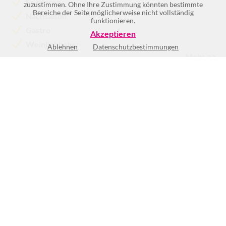
Spätlesen
zuzustimmen. Ohne Ihre Zustimmung könnten bestimmte
Bereiche der Seite möglicherweise nicht vollständig
Nachsaison
funktionieren.
Gastro
Akzeptieren
Weinliebhaber
Ablehnen
Datenschutzbestimmungen
Mehr >>
Mo
nach Vereinbarung
Di
nach Vereinbarung
Mi
nach Vereinbarung
Do
nach Vereinbarung
Fr
nach Vereinbarung
Sa
Geschlossen
So
Geschlossen