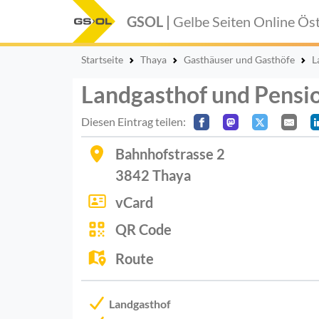
GSOL |
Gelbe Seiten Online
Öst
Startseite
Thaya
Gasthäuser und Gasthöfe
L
Landgasthof und Pensio
Diesen Eintrag teilen:
Bahnhofstrasse 2
3842
Thaya
vCard
QR Code
Route
Landgasthof