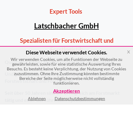
Expert Tools
Latschbacher GmbH
Spezialisten für Forstwirtschaft und
Forstlogistik
x
Diese Webseite verwendet Cookies.
Wir verwenden Cookies, um alle Funktionen der Webseite zu
Qualität ist immer flexibel und niemals verhandelbar.
gewährleisten, sowie für eine statistische Auswertung Ihres
Besuchs. Es besteht keine Verplichtung, der Nutzung von Cookies
Und genau dafür stehen wir als Spezialisten für
zuzustimmen. Ohne Ihre Zustimmung könnten bestimmte
Bereiche der Seite möglicherweise nicht vollständig
Forstwirtschaft und Forstlogistik.
funktionieren.
Akzeptieren
Seit über 50 Jahren sind wir erfolgreich am Forstmarkt
Ablehnen
Datenschutzbestimmungen
tätig und einer der führenden Spezialisten für
Forstlogistiklösungen.
Als international agierende Unternehmensgruppe mit 90
Mitarbeitern weltweit, betreiben wir neun Standorte in