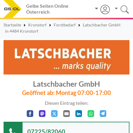
Gelbe Seiten Online
Österreich
Startseite
Kronstorf
Forstbedarf
Latschbacher GmbH
in 4484 Kronstorf
Latschbacher GmbH
Geöffnet ab: Montag 07:00-17:00
Diesen Eintrag teilen:
07225/82060