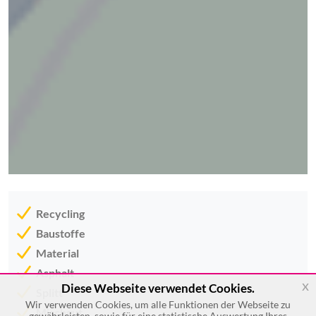
Recycling
Baustoffe
Material
Asphalt
x
Diese Webseite verwendet Cookies.
Splitt
Wir verwenden Cookies, um alle Funktionen der Webseite zu
Mischgut
gewährleisten, sowie für eine statistische Auswertung Ihres