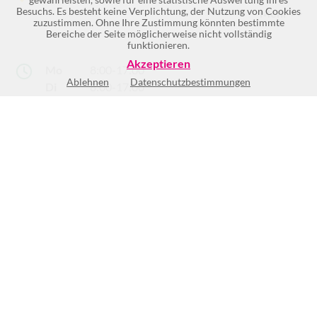
Besuchs. Es besteht keine Verplichtung, der Nutzung von Cookies
Mehr >>
zuzustimmen. Ohne Ihre Zustimmung könnten bestimmte
Bereiche der Seite möglicherweise nicht vollständig
funktionieren.
Akzeptieren
Mo
8:00-17:00
Ablehnen
Datenschutzbestimmungen
Di
8:00-17:00
Mi
8:00-17:00
Do
8:00-17:00
Fr
8:00-15:00
Sa
Geschlossen
So
Geschlossen