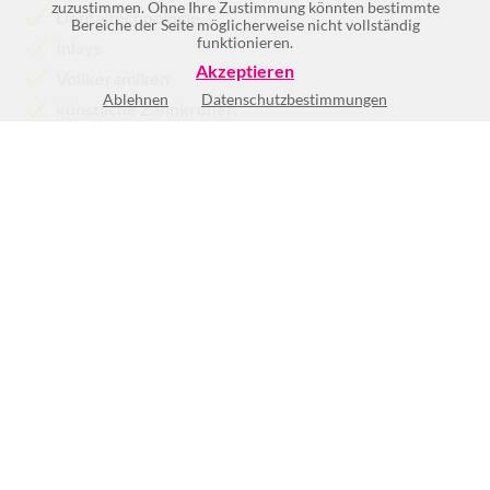
zuzustimmen. Ohne Ihre Zustimmung könnten bestimmte
Dentaltechnologie
Bereiche der Seite möglicherweise nicht vollständig
funktionieren.
Inlays
Akzeptieren
Vollkeramiken
Ablehnen
Datenschutzbestimmungen
künstliche Zahnkronen
Mundgeruch
Mehr >>
Keine Öffnungszeiten vorhanden
(1)
BEWERTUNG SCHREIBEN