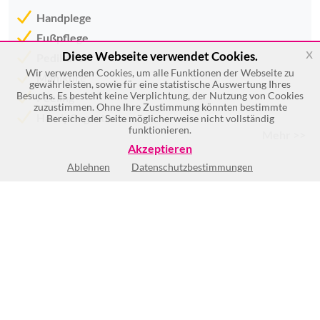
Handplege
Fußpflege
x
Diese Webseite verwendet Cookies.
Pediküre
Wir verwenden Cookies, um alle Funktionen der Webseite zu
Maniküre
gewährleisten, sowie für eine statistische Auswertung Ihres
Besuchs. Es besteht keine Verplichtung, der Nutzung von Cookies
Peeling
zuzustimmen. Ohne Ihre Zustimmung könnten bestimmte
Handpflegestudios
Bereiche der Seite möglicherweise nicht vollständig
funktionieren.
Mehr >>
Akzeptieren
Ablehnen
Datenschutzbestimmungen
Keine Öffnungszeiten vorhanden
(2)
BEWERTUNG SCHREIBEN