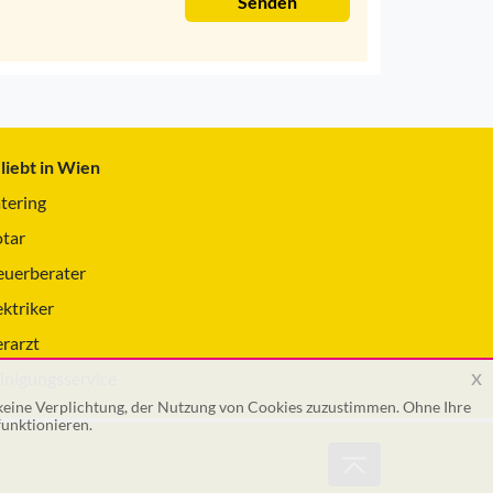
Senden
liebt in Wien
tering
tar
euerberater
ektriker
erarzt
x
inigungsservice
 keine Verplichtung, der Nutzung von Cookies zuzustimmen. Ohne Ihre
unktionieren.