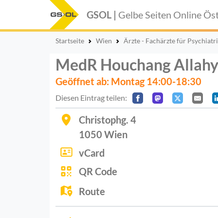
GSOL |
Gelbe Seiten Online
Öst
Startseite
Wien
Ärzte - Fachärzte für Psychiatr
MedR Houchang Allahyar
Geöffnet ab: Montag 14:00-18:30
Diesen Eintrag teilen:
Christophg. 4
1050
Wien
vCard
QR Code
Route