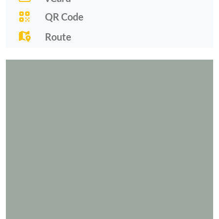
QR Code
Route