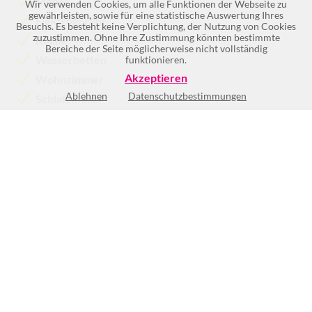
Möbel
Wir verwenden Cookies, um alle Funktionen der Webseite zu
gewährleisten, sowie für eine statistische Auswertung Ihres
Elektrogeräte
Besuchs. Es besteht keine Verplichtung, der Nutzung von Cookies
zuzustimmen. Ohne Ihre Zustimmung könnten bestimmte
Küche
Bereiche der Seite möglicherweise nicht vollständig
Wasserbetten
funktionieren.
Akzeptieren
Wohnzimmer
Ablehnen
Datenschutzbestimmungen
Schlafzimmer
Mehr >>
Mo
8:30-12:00
und
13:00-18:00
Di
8:30-12:00
und
13:00-18:00
Mi
8:30-12:00
und
13:00-18:00
Do
8:30-12:00
und
13:00-18:00
Fr
8:30-12:00
und
13:00-18:00
Sa
9:00-12:00
So
Geschlossen