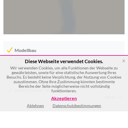
Modellbau
Antrieb
x
Diese Webseite verwendet Cookies.
Akkus und Lader
Wir verwenden Cookies, um alle Funktionen der Webseite zu
gewährleisten, sowie für eine statistische Auswertung Ihres
Automodelle
Besuchs. Es besteht keine Verplichtung, der Nutzung von Cookies
zuzustimmen. Ohne Ihre Zustimmung könnten bestimmte
Flugmodelle und Zubehör
Bereiche der Seite möglicherweise nicht vollständig
Hubschrauber und Zubehör
funktionieren.
Mehr >>
Akzeptieren
Ablehnen
Datenschutzbestimmungen
Mo
9:00-18:00
Di
9:00-18:00