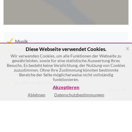
Musik
x
Diese Webseite verwendet Cookies.
Vertrieb
Wir verwenden Cookies, um alle Funktionen der Webseite zu
Musikhandel
gewährleisten, sowie für eine statistische Auswertung Ihres
Besuchs. Es besteht keine Verplichtung, der Nutzung von Cookies
Ton- u. Lichtanlagen
zuzustimmen. Ohne Ihre Zustimmung könnten bestimmte
Instrumentenzubehör
Bereiche der Seite möglicherweise nicht vollständig
funktionieren.
Musikvorrichtung
Akzeptieren
Mehr >>
Ablehnen
Datenschutzbestimmungen
Mo
9:00-12:30
und
13:30-18:00
Di
9:00-12:30
und
13:30-18:00
Mi
9:00-12:30
und
13:30-18:00