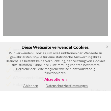
x
Diese Webseite verwendet Cookies.
Intelligente Haustechnik
Wir verwenden Cookies, um alle Funktionen der Webseite zu
Wärmeerzeugung
gewährleisten, sowie für eine statistische Auswertung Ihres
Besuchs. Es besteht keine Verplichtung, der Nutzung von Cookies
Wärmepumpe
zuzustimmen. Ohne Ihre Zustimmung könnten bestimmte
Bereiche der Seite möglicherweise nicht vollständig
Solar
funktionieren.
Wärmeverteilung
Akzeptieren
Heizen
Ablehnen
Datenschutzbestimmungen
Mehr >>
Keine Öffnungszeiten vorhanden