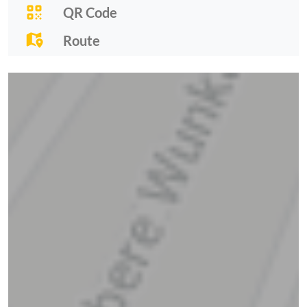
QR Code
Route