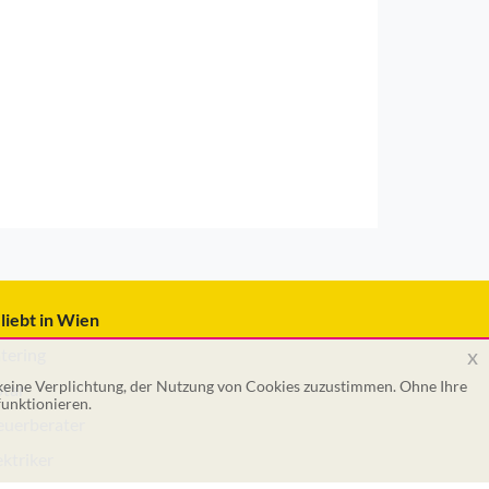
liebt in Wien
x
tering
 keine Verplichtung, der Nutzung von Cookies zuzustimmen. Ohne Ihre
tar
unktionieren.
euerberater
ektriker