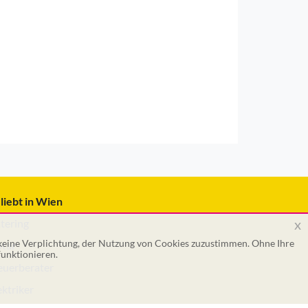
liebt in Wien
x
tering
 keine Verplichtung, der Nutzung von Cookies zuzustimmen. Ohne Ihre
tar
unktionieren.
euerberater
ektriker