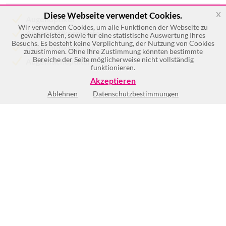
x
Diese Webseite verwendet Cookies.
Augenoptiker
Wir verwenden Cookies, um alle Funktionen der Webseite zu
Augenoptikermeister
gewährleisten, sowie für eine statistische Auswertung Ihres
Besuchs. Es besteht keine Verplichtung, der Nutzung von Cookies
Augenoptikerinnen
zuzustimmen. Ohne Ihre Zustimmung könnten bestimmte
Bereiche der Seite möglicherweise nicht vollständig
Augenfachoptiker
funktionieren.
Akzeptieren
Ablehnen
Datenschutzbestimmungen
Mo
8:30-18:00
Di
8:30-18:00
Mi
8:30-18:00
Do
8:30-18:00
Fr
8:30-18:00
Sa
8:30-12:00
So
Geschlossen