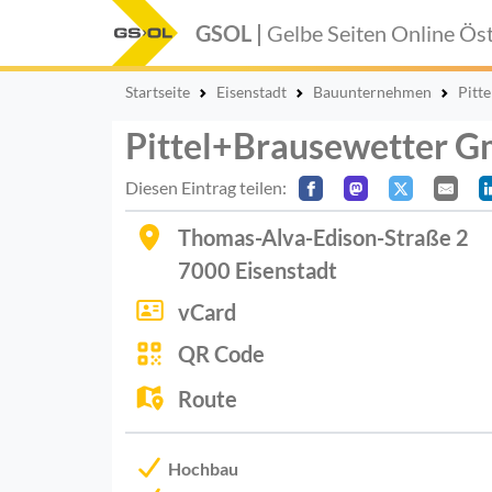
GSOL |
Gelbe Seiten Online
Öst
Startseite
Eisenstadt
Bauunternehmen
Pitt
Pittel+Brausewetter 
Diesen Eintrag teilen:
Thomas-Alva-Edison-Straße 2
7000
Eisenstadt
vCard
QR Code
Route
Hochbau