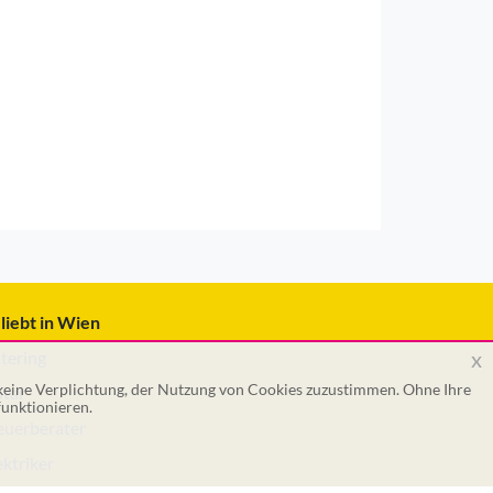
liebt in Wien
x
tering
 keine Verplichtung, der Nutzung von Cookies zuzustimmen. Ohne Ihre
tar
unktionieren.
euerberater
ektriker