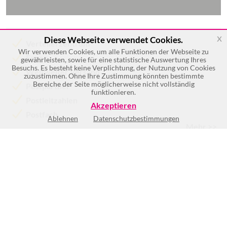
x
Diese Webseite verwendet Cookies.
Verteilerzentrum
Wir verwenden Cookies, um alle Funktionen der Webseite zu
Faxen
gewährleisten, sowie für eine statistische Auswertung Ihres
Besuchs. Es besteht keine Verplichtung, der Nutzung von Cookies
Weltweiter Versand
zuzustimmen. Ohne Ihre Zustimmung könnten bestimmte
Bereiche der Seite möglicherweise nicht vollständig
Postpartner
funktionieren.
Postleitzahlen
Akzeptieren
Postfach
Ablehnen
Datenschutzbestimmungen
Mehr >>
Keine Öffnungszeiten vorhanden