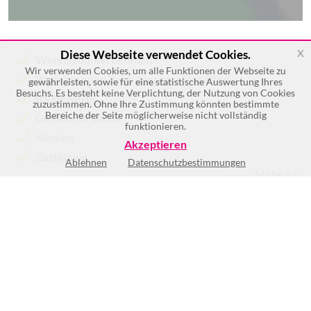
x
Diese Webseite verwendet Cookies.
Wohnbauunternehmen
Wir verwenden Cookies, um alle Funktionen der Webseite zu
Bauträger und Bauträgergesellschaften
gewährleisten, sowie für eine statistische Auswertung Ihres
Besuchs. Es besteht keine Verplichtung, der Nutzung von Cookies
Baugewerbe
zuzustimmen. Ohne Ihre Zustimmung könnten bestimmte
Bereiche der Seite möglicherweise nicht vollständig
Gemischte Sauna
funktionieren.
Küchen
Akzeptieren
Zustellung
Ablehnen
Datenschutzbestimmungen
Mehr >>
Keine Öffnungszeiten vorhanden