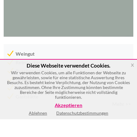
Weingut
Rebstockgrill
x
Diese Webseite verwendet Cookies.
Buschenschank
Wir verwenden Cookies, um alle Funktionen der Webseite zu
gewährleisten, sowie für eine statistische Auswertung Ihres
Heuriger
Besuchs. Es besteht keine Verplichtung, der Nutzung von Cookies
zuzustimmen. Ohne Ihre Zustimmung könnten bestimmte
Restaurant
Bereiche der Seite möglicherweise nicht vollständig
Gaststätte
funktionieren.
Mehr >>
Akzeptieren
Ablehnen
Datenschutzbestimmungen
Mo
8:00-17:00
Di
8:00-17:00