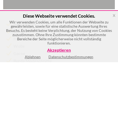
x
Diese Webseite verwendet Cookies.
Wir verwenden Cookies, um alle Funktionen der Webseite zu
Nähzubehör
gewährleisten, sowie für eine statistische Auswertung Ihres
Besuchs. Es besteht keine Verplichtung, der Nutzung von Cookies
Basteln
zuzustimmen. Ohne Ihre Zustimmung könnten bestimmte
Handarbeiten
Bereiche der Seite möglicherweise nicht vollständig
funktionieren.
Wolle
Akzeptieren
Garne
Ablehnen
Datenschutzbestimmungen
Burda Modeschnitte
Mehr >>
Mo
8:00-16:00
Di
8:00-16:00
Mi
8:00-16:00
Do
8:00-18:00
Fr
8:00-18:00