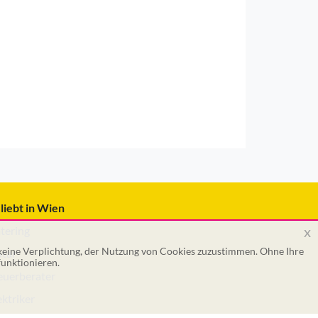
liebt in Wien
x
tering
 keine Verplichtung, der Nutzung von Cookies zuzustimmen. Ohne Ihre
tar
unktionieren.
euerberater
ektriker