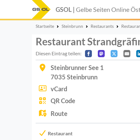
GSOL |
Gelbe Seiten Online
Öst
Startseite
Steinbrunn
Restaurants
Restauran
Restaurant Strandgräfi
Diesen Eintrag teilen:
Steinbrunner See 1
7035
Steinbrunn
vCard
QR Code
Route
Restaurant