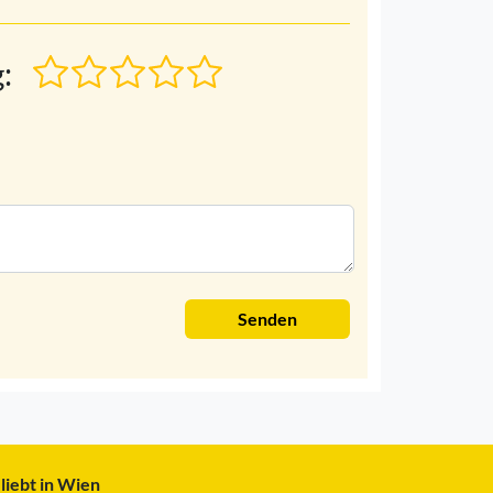
:
Senden
liebt in Wien