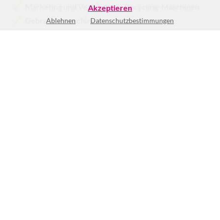
Marketing und Vertrieb von Recycling-Maschinen
Akzeptieren
Gebrauchtmaschinen
Ablehnen
Datenschutzbestimmungen
Brechanlagen
Mehr >>
Mo
nach Vereinbarung
Di
nach Vereinbarung
Mi
nach Vereinbarung
Do
nach Vereinbarung
Fr
nach Vereinbarung