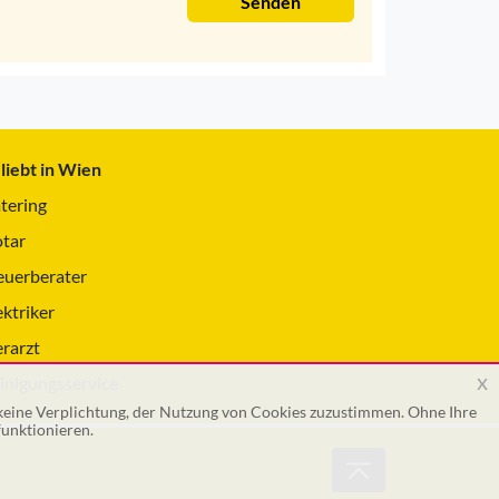
Senden
liebt in Wien
tering
tar
euerberater
ektriker
erarzt
x
inigungsservice
 keine Verplichtung, der Nutzung von Cookies zuzustimmen. Ohne Ihre
unktionieren.