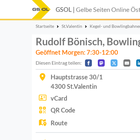
GSOL |
Gelbe Seiten Online
Öst
Startseite
St.Valentin
Kegel- und Bowlingbahnen
Rudolf Bönisch, Bowli
Geöffnet Morgen: 7:30-12:00
Diesen Eintrag teilen:
Hauptstrasse 30/1
4300
St.Valentin
vCard
QR Code
Route