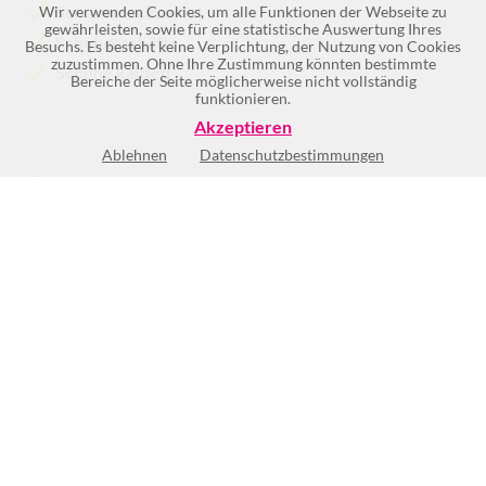
Schuheinzelhandel
Wir verwenden Cookies, um alle Funktionen der Webseite zu
gewährleisten, sowie für eine statistische Auswertung Ihres
Schuhgeschäfte
Besuchs. Es besteht keine Verplichtung, der Nutzung von Cookies
zuzustimmen. Ohne Ihre Zustimmung könnten bestimmte
Schuhe kaufen
Bereiche der Seite möglicherweise nicht vollständig
funktionieren.
Akzeptieren
Ablehnen
Datenschutzbestimmungen
Keine Öffnungszeiten vorhanden
BEWERTUNG SCHREIBEN