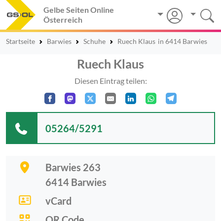
Gelbe Seiten Online
Österreich
Startseite
Barwies
Schuhe
Ruech Klaus
in 6414 Barwies
Ruech Klaus
Diesen Eintrag teilen:
05264/5291
Barwies 263
6414
Barwies
vCard
QR Code