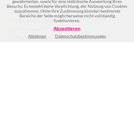
gewährleisten, sowie für eine statistische Auswertung Ihres
Besuchs. Es besteht keine Verplichtung, der Nutzung von Cookies
zuzustimmen. Ohne Ihre Zustimmung könnten bestimmte
Road Shows
Bereiche der Seite möglicherweise nicht vollständig
One-to-One Meetings
funktionieren.
Akzeptieren
Hoteltransfers
Ablehnen
Datenschutzbestimmungen
Flughafentransfer
Städte Transfer
Stadtrundfahrten
Mehr >>
Keine Öffnungszeiten vorhanden
(1)
BEWERTUNG SCHREIBEN