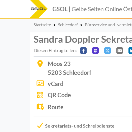
GSOL |
Gelbe Seiten Online
Öst
Startseite
Schleedorf
Büroservice und -vermie
Sandra Doppler Sekreta
Diesen Eintrag teilen:
Moos 23
5203
Schleedorf
vCard
QR Code
Route
Sekretariats- und Schreibdienste